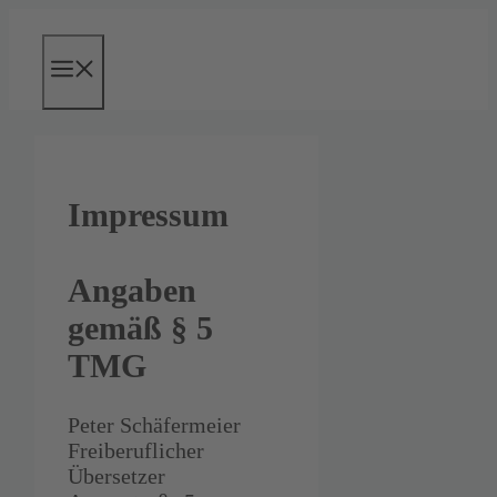
Skip
to
content
Menu
Impressum
Angaben
gemäß § 5
TMG
Peter Schäfermeier
Freiberuflicher
Übersetzer